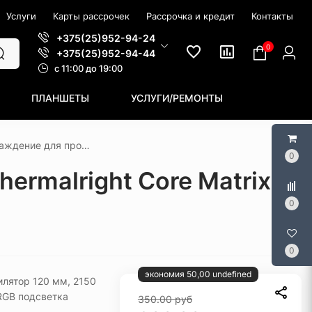
Услуги
Карты рассрочек
Рассрочка и кредит
Контакты
+375(25)952-94-24
0
+375(25)952-94-44
c 11:00 до 19:00
ПЛАНШЕТЫ
УСЛУГИ/РЕМОНТЫ
Жидкостное охлаждение для процессора Thermalright Core Matrix 240 (белый)
0
rmalright Core Matrix
0
0
экономия 50,00 undefined
илятор 120 мм, 2150
RGB подсветка
350.00
руб