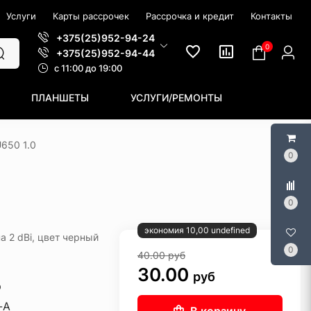
Услуги
Карты рассрочек
Рассрочка и кредит
Контакты
+375(25)952-94-24
0
+375(25)952-94-44
c 11:00 до 19:00
ПЛАНШЕТЫ
УСЛУГИ/РЕМОНТЫ
650 1.0
0
0
экономия 10,00 undefined
на 2 dBi, цвет черный
0
40.00
руб
30.00
руб
р
-A