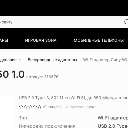
АРЫ
ИГРОВАЯ ЗОНА
МОБИЛЬНЫЕ ТЕЛЕФОНЫ
удование
Беспроводные адаптеры
Wi-Fi адаптер Cudy WU
0 1.0
артикул: 310576
USB 2.0 Type-A, 802.11ac (Wi-Fi 5), до 650 Mbps, антен
(0 отзывов)
Написать отзыв
Тип
Wi-Fi адапте
Интерфейс подключения
USB 2.0 Type