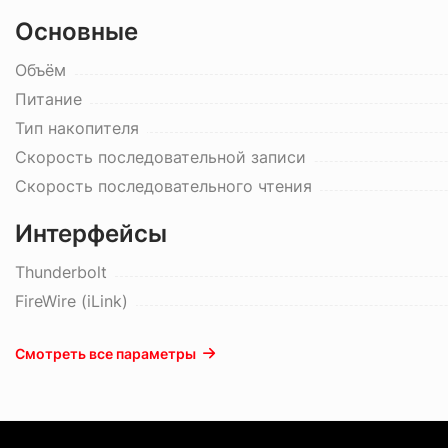
Основные
Объём
Питание
Тип накопителя
Скорость последовательной записи
Скорость последовательного чтения
Интерфейсы
Thunderbolt
FireWire (iLink)
Смотреть все параметры