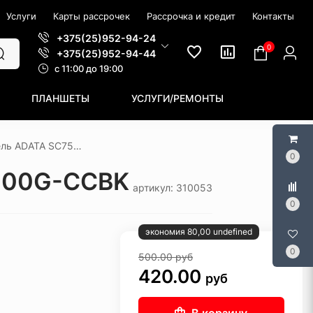
Услуги
Карты рассрочек
Рассрочка и кредит
Контакты
+375(25)952-94-24
0
+375(25)952-94-44
c 11:00 до 19:00
ПЛАНШЕТЫ
УСЛУГИ/РЕМОНТЫ
Внешний накопитель ADATA SC750 500GB SC750-500G-CCBK
0
-500G-CCBK
артикул: 310053
0
экономия 80,00 undefined
0
500.00
руб
420.00
руб