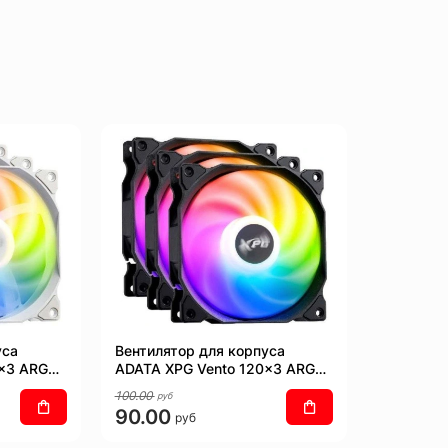
уса
Вентилятор для корпуса
0x3 ARGB
ADATA XPG Vento 120x3 ARGB
PWM (черный)
100.00
руб
90.00
руб