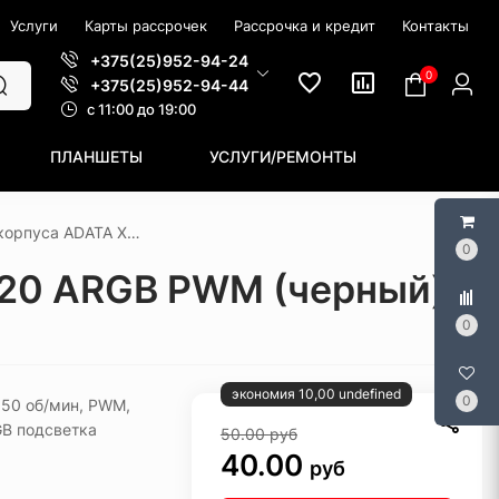
Услуги
Карты рассрочек
Рассрочка и кредит
Контакты
+375(25)952-94-24
0
+375(25)952-94-44
c 11:00 до 19:00
ПЛАНШЕТЫ
УСЛУГИ/РЕМОНТЫ
Вентилятор для корпуса ADATA XPG Vento 120 ARGB PWM (черный)
0
120 ARGB PWM (черный)
0
экономия 10,00 undefined
0
850 об/мин, PWM,
GB подсветка
50.00
руб
40.00
руб