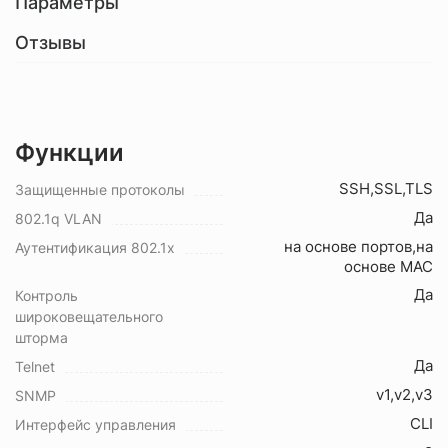
Параметры
Отзывы
Функции
SSH,SSL,TLS
Защищенные протоколы
Да
802.1q VLAN
на основе портов,на
Аутентификация 802.1x
основе MAC
Да
Контроль
широковещательного
шторма
Да
Telnet
v1,v2,v3
SNMP
CLI
Интерфейс управления