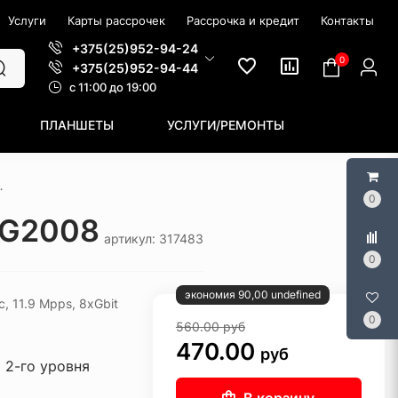
Услуги
Карты рассрочек
Рассрочка и кредит
Контакты
+375(25)952-94-24
0
+375(25)952-94-44
c 11:00 до 19:00
ПЛАНШЕТЫ
УСЛУГИ/РЕМОНТЫ
 TP-Link TL-SG2008
0
SG2008
артикул: 317483
0
экономия 90,00 undefined
, 11.9 Mpps, 8xGbit
0
560.00
руб
470.00
руб
 2-го уровня