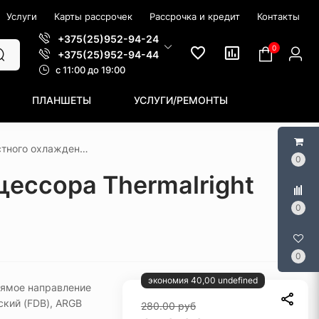
Услуги
Карты рассрочек
Рассрочка и кредит
Контакты
+375(25)952-94-24
0
+375(25)952-94-44
c 11:00 до 19:00
ПЛАНШЕТЫ
УСЛУГИ/РЕМОНТЫ
Система жидкостного охлаждения для процессора Thermalright Frozen Infinity 360 ARGB (белый)
0
ессора Thermalright
0
0
экономия 40,00 undefined
рямое направление
ский (FDB), ARGB
280.00
руб