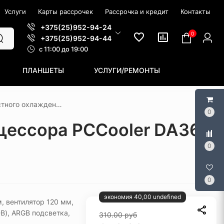
Услуги
Карты рассрочек
Рассрочка и кредит
Контакты
+375(25)952-94-24
0
+375(25)952-94-44
c 11:00 до 19:00
ПЛАНШЕТЫ
УСЛУГИ/РЕМОНТЫ
Система жидкостного охлаждения для процессора PCCooler DA360 Pro ARGB Digital (белый)
0
цессора PCCooler DA360
0
0
экономия 40,00 undefined
, вентилятор 120 мм,
B), ARGB подсветка,
310.00
руб