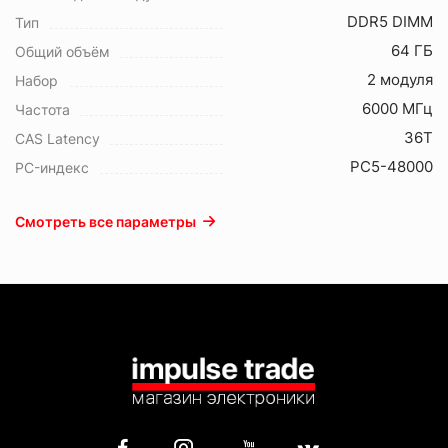
DDR5 DIMM
Тип
64 ГБ
Общий объём
2 модуля
Набор
6000 МГц
Частота
36T
CAS Latency
PC5-48000
PC-индекс
Смотреть все параметры