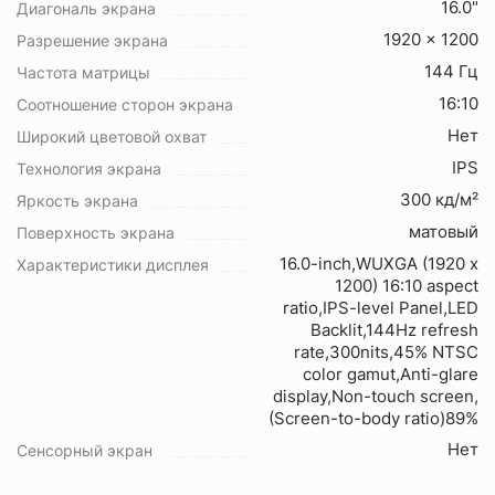
16.0"
Диагональ экрана
1920 x 1200
Разрешение экрана
144 Гц
Частота матрицы
16:10
Соотношение сторон экрана
Нет
Широкий цветовой охват
IPS
Технология экрана
300 кд/м²
Яркость экрана
матовый
Поверхность экрана
16.0-inch,WUXGA (1920 x
Характеристики дисплея
1200) 16:10 aspect
ratio,IPS-level Panel,LED
Backlit,144Hz refresh
rate,300nits,45% NTSC
color gamut,Anti-glare
display,Non-touch screen,
(Screen-to-body ratio)89%
Нет
Сенсорный экран