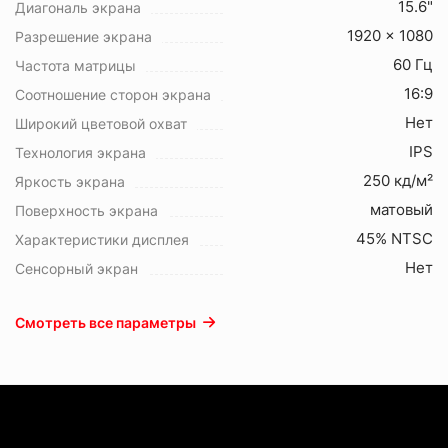
15.6"
Диагональ экрана
1920 x 1080
Разрешение экрана
60 Гц
Частота матрицы
16:9
Соотношение сторон экрана
Нет
Широкий цветовой охват
IPS
Технология экрана
250 кд/м²
Яркость экрана
матовый
Поверхность экрана
45% NTSC
Характеристики дисплея
Нет
Сенсорный экран
Смотреть все параметры