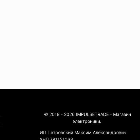
© 2018 - 2026 IMPULSETRADE - Магазин
4
электроники.
4
ИП Петровский Максим Александрович
УНП 791151068.