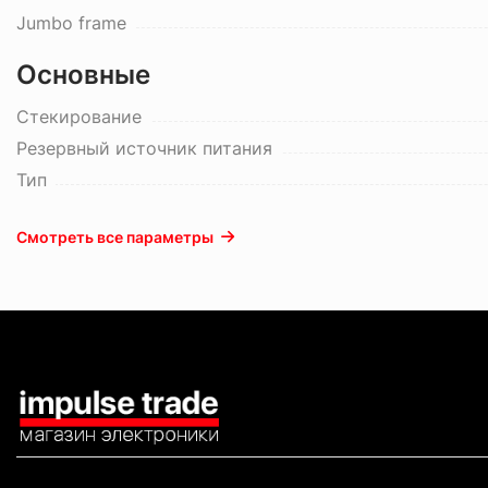
Jumbo frame
Основные
Стекирование
Резервный источник питания
Тип
Смотреть все параметры