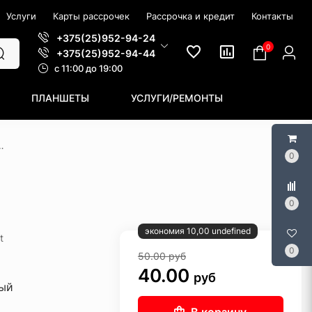
Услуги
Карты рассрочек
Рассрочка и кредит
Контакты
+375(25)952-94-24
0
+375(25)952-94-44
c 11:00 до 19:00
ПЛАНШЕТЫ
УСЛУГИ/РЕМОНТЫ
утатор Tenda SG105
0
0
экономия 10,00 undefined
t
0
50.00
руб
40.00
руб
ый