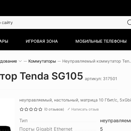
АРЫ
ИГРОВАЯ ЗОНА
МОБИЛЬНЫЕ ТЕЛЕФОНЫ
удование
Коммутаторы
Неуправляемый комм
тор Tenda SG105
артикул: 317501
неуправляемый, настольный, матрица 10 Гбит/с, 5xGbi
(0 отзывов)
Написать отзыв
Тип
неуправляем
Порты Gigabit Ethernet
5