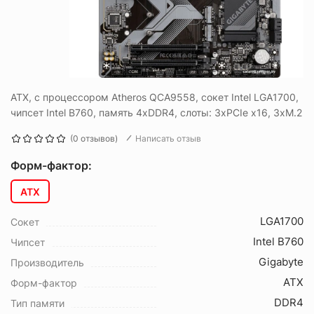
ATX, c процессором Atheros QCA9558, сокет Intel LGA1700,
чипсет Intel B760, память 4xDDR4, слоты: 3xPCIe x16, 3xM.2
(0 отзывов)
Написать отзыв
Форм-фактор:
ATX
LGA1700
Сокет
Intel B760
Чипсет
Gigabyte
Производитель
ATX
Форм-фактор
DDR4
Тип памяти