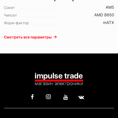
AM5
Сокет
AMD B650
Чипсет
mATX
Форм-фактор
Смотреть все параметры