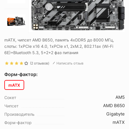
mATX, чипсет AMD B650, память 4xDDR5 до 8000 МГц,
слоты: 1xPCIe x16 4.0, 1xPCIe x1, 2xM.2, 802.11ax (Wi-Fi
6E)+Bluetooth 5.3, 5+2+2 фаз питания
(2 отзывов)
Написать отзыв
Форм-фактор:
mATX
AM5
Сокет
AMD B650
Чипсет
Gigabyte
Производитель
mATX
Форм-фактор