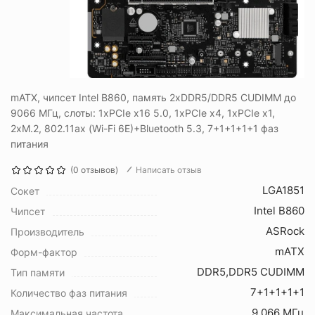
mATX, чипсет Intel B860, память 2xDDR5/DDR5 CUDIMM до
9066 МГц, слоты: 1xPCIe x16 5.0, 1xPCIe x4, 1xPCIe x1,
2xM.2, 802.11ax (Wi-Fi 6E)+Bluetooth 5.3, 7+1+1+1+1 фаз
питания
(0 отзывов)
Написать отзыв
LGA1851
Сокет
Intel B860
Чипсет
ASRock
Производитель
mATX
Форм-фактор
DDR5,DDR5 CUDIMM
Тип памяти
7+1+1+1+1
Количество фаз питания
9 066 МГц
Максимальная частота