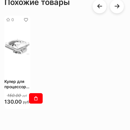
Похожие товары
0
Кулер для
процессора
ID-Cooling
150.00
руб
IS-67-XT
130.00
WHITE
руб