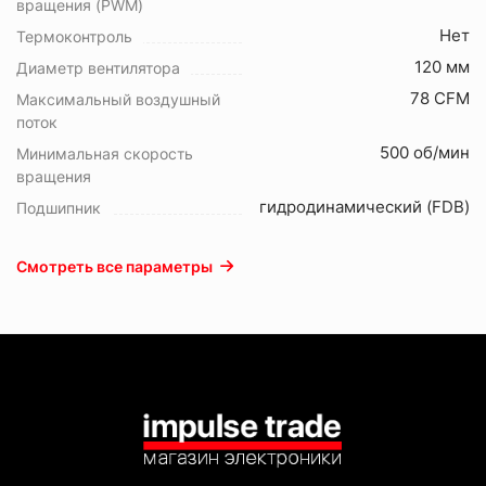
вращения (PWM)
Нет
Термоконтроль
120 мм
Диаметр вентилятора
78 CFM
Максимальный воздушный
поток
500 об/мин
Минимальная скорость
вращения
гидродинамический (FDB)
Подшипник
Смотреть все параметры