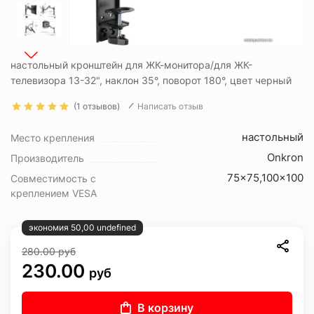
настольный кронштейн для ЖК-монитора/для ЖК-
телевизора 13-32", наклон 35°, поворот 180°, цвет черный
(1 отзывов)
Написать отзыв
настольный
Место крепления
Onkron
Производитель
75x75,100x100
Совместимость с
креплением VESA
экономия 50,00 undefined
280.00
руб
230.00
руб
В корзину