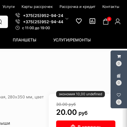
Услуги
Карты рассрочек
Рассрочка и кредит
Контакты
+375(25)952-94-24
0
+375(25)952-94-44
c 11:00 до 19:00
ПЛАНШЕТЫ
УСЛУГИ/РЕМОНТЫ
0
0
экономия 10,00 undefined
ая, 280x350 мм, цвет
0
30.00
руб
20.00
руб
мыши