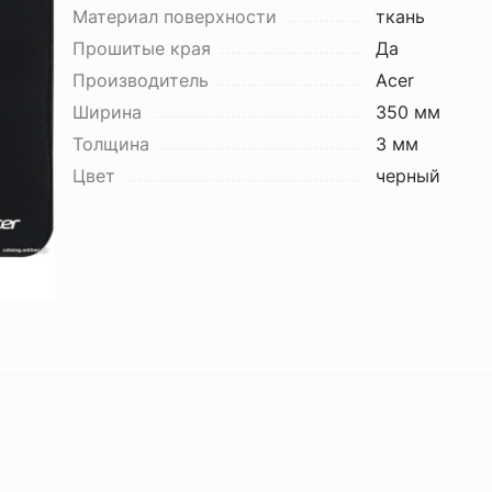
Материал поверхности
ткань
Прошитые края
Да
Производитель
Acer
Ширина
350 мм
Толщина
3 мм
Цвет
черный