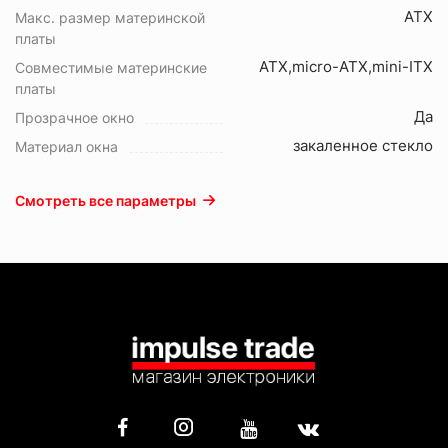
ATX
Макс. размер материнской
платы
ATX,micro-ATX,mini-ITX
Совместимые материнские
платы
Да
Прозрачное окно
закаленное стекло
Материал окна
Смотреть все параметры