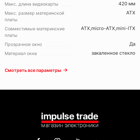
420 мм
Макс. длина видеокарты
ATX
Макс. размер материнской
платы
ATX,micro-ATX,mini-ITX
Совместимые материнские
платы
Да
Прозрачное окно
закаленное стекло
Материал окна
Смотреть все параметры