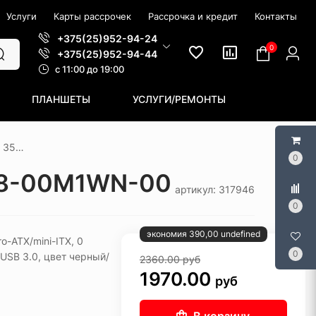
Услуги
Карты рассрочек
Рассрочка и кредит
Контакты
+375(25)952-94-24
0
+375(25)952-94-44
c 11:00 до 19:00
ПЛАНШЕТЫ
УСЛУГИ/РЕМОНТЫ
Корпус Thermaltake DistroCase 350P CA-1Q8-00M1WN-00
0
1Q8-00M1WN-00
артикул: 317946
0
экономия 390,00 undefined
o-ATX/mini-ITX, 0
0
USB 3.0, цвет черный/
2360.00
руб
1970.00
руб