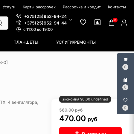
Услуги
Карты рассрочек
Рассрочка и кредит
Контакты
+375(25)952-94-24
0
+375(25)952-94-44
c 11:00 до 19:00
ПЛАНШЕТЫ
УСЛУГИ/РЕМОНТЫ
B-0]
0
0
экономия 90,00 undefined
TX, 4 вентилятора,
0
560.00
руб
470.00
руб