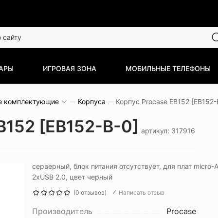
АРЫ
ИГРОВАЯ ЗОНА
МОБИЛЬНЫЕ ТЕЛЕФОНЫ
е комплектующие
Корпуса
Корпус Procase EB152 [EB152-
B152 [EB152-B-0]
артикул: 317916
серверный, блок питания отсутствует, для плат micro-A
2xUSB 2.0, цвет черный
(0 отзывов)
Написать отзыв
Производитель
Procase