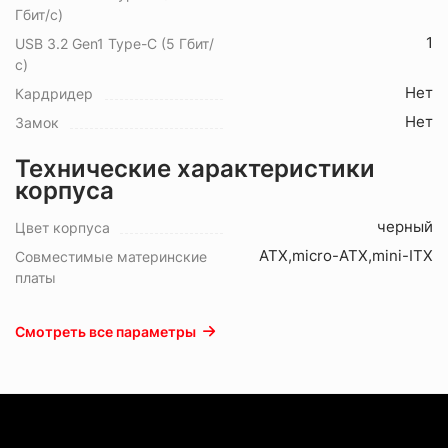
Гбит/с)
1
USB 3.2 Gen1 Type-C (5 Гбит/
с)
Нет
Кардридер
Нет
Замок
Технические характеристики
корпуса
черный
Цвет корпуса
ATX,micro-ATX,mini-ITX
Совместимые материнские
платы
Смотреть все параметры