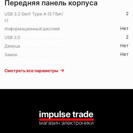
Передняя панель корпуса
2
USB 3.2 Gen1 Type-A (5 Гбит/
с)
Нет
Информационный дисплей
2
USB 2.0
Нет
Дверца
Нет
Замок
Смотреть все параметры