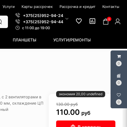
Услуги
Карты рассрочек
Рассрочка и кредит
Контакты
+375(25)952-94-24
0
+375(25)952-94-44
c 11:00 до 19:00
ПЛАНШЕТЫ
УСЛУГИ/РЕМОНТЫ
0
0
экономия 20,00 undefined
, с 2 вентиляторами в
0
240 мм, охлаждение ЦП
130.00
руб
рный
110.00
руб