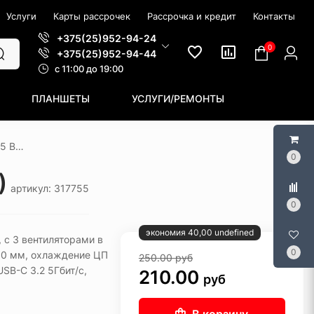
Услуги
Карты рассрочек
Рассрочка и кредит
Контакты
+375(25)952-94-24
0
+375(25)952-94-44
c 11:00 до 19:00
ПЛАНШЕТЫ
УСЛУГИ/РЕМОНТЫ
Корпус GameMax GameMax F35 BK (черный)
0
)
артикул: 317755
0
экономия 40,00 undefined
X, с 3 вентиляторами в
0
350 мм, охлаждение ЦП
250.00
руб
SB-C 3.2 5Гбит/с,
210.00
руб