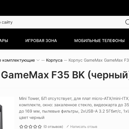
АРЫ
ИГРОВАЯ ЗОНА
МОБИЛЬНЫЕ ТЕЛЕФОНЫ
е комплектующие
Корпуса
 GameMax F35 BK (черный
Mini Tower, БП отсутствует, для плат micro-ATX/mini-IT
комплекте, окно: закаленное стекло, видеокарта до 
до 169 мм, пылевые фильтры, 2xUSB-A 3.2 5Гбит/с, 1xU
цвет черный
(0 отзывов)
Написать отзыв