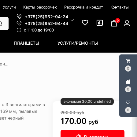
Услуги
Карты рассрочек
Рассрочка и кредит
Контакты
+375(25)952-94-24
0
+375(25)952-94-44
c 11:00 до 19:00
ПЛАНШЕТЫ
УСЛУГИ/РЕМОНТЫ
Корпус GameMax F36 Dark (черный)
0
0
экономия 30,00 undefined
X, с 3 вентиляторами в
0
 169 мм, пылевые
200.00
руб
цвет черный
170.00
руб