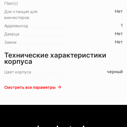
Гбит/с)
Нет
Док-станция для
винчестеров
1
Аудиовыход
Нет
Дверца
Нет
Замок
Технические характеристики
корпуса
черный
Цвет корпуса
Смотреть все параметры