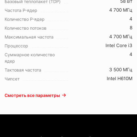
58 Вт
Базовый теплопакет (TDP)
4 700 МГц
Частота P-ядер
4
Количество P-ядер
8
Количество потоков
4 700 МГц
Максимальная частота
Intel Core i3
Процессор
4
Суммарное количество
ядер
3 500 МГц
Тактовая частота
Intel H610M
Чипсет
Смотреть все параметры