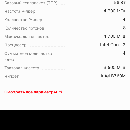
58 Вт
Базовый теплопакет (TDP)
4 700 МГц
Частота P-ядер
4
Количество P-ядер
8
Количество потоков
4 700 МГц
Максимальная частота
Intel Core i3
Процессор
4
Суммарное количество
ядер
3 500 МГц
Тактовая частота
Intel B760M
Чипсет
Смотреть все параметры