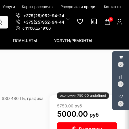
Услуги
Карты рассрочек
Рассрочка и кредит
Контакты
+375(25)952-94-24
0
+375(25)952-94-44
c 11:00 до 19:00
ПЛАНШЕТЫ
УСЛУГИ/РЕМОНТЫ
0
0
экономия 750,00 undefined
, SSD 480 ГБ, графика:
0
5750.00
руб
5000.00
руб