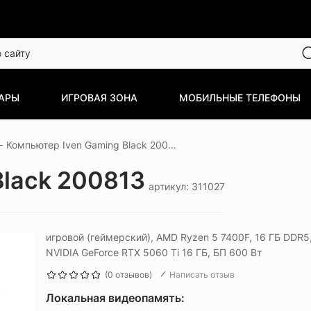
АРЫ
ИГРОВАЯ ЗОНА
МОБИЛЬНЫЕ ТЕЛЕФОНЫ
Компьютер Iven Gaming Black 200813
Black 200813
артикул: 311027
игровой (геймерский), AMD Ryzen 5 7400F, 16 ГБ DDR5
NVIDIA GeForce RTX 5060 Ti 16 ГБ, БП 600 Вт
(0 отзывов)
Написать отзыв
Локальная видеопамять: