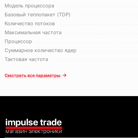
Модель процессора
Базовый теплопакет (TDP)
Количество потоков
Максимальная частота
Процессор
Суммарное количество ядер
Тактовая частота
Смотреть все параметры