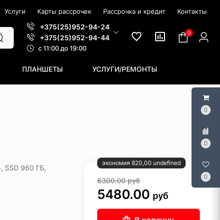
Услуги
Карты рассрочек
Рассрочка и кредит
Контакты
+375(25)952-94-24
0
+375(25)952-94-44
c 11:00 до 19:00
ПЛАНШЕТЫ
УСЛУГИ/РЕМОНТЫ
0
0
экономия 820,00 undefined
, SSD 960 ГБ,
0
6300.00
руб
5480.00
руб