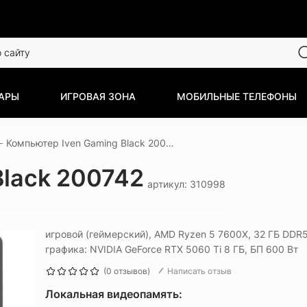
АРЫ
ИГРОВАЯ ЗОНА
МОБИЛЬНЫЕ ТЕЛЕФОНЫ
Компьютер Iven Gaming Black 200742
Black 200742
артикул: 310998
игровой (геймерский), AMD Ryzen 5 7600X, 32 ГБ DDR5
графика: NVIDIA GeForce RTX 5060 Ti 8 ГБ, БП 600 Вт
(0 отзывов)
Написать отзыв
Локальная видеопамять: