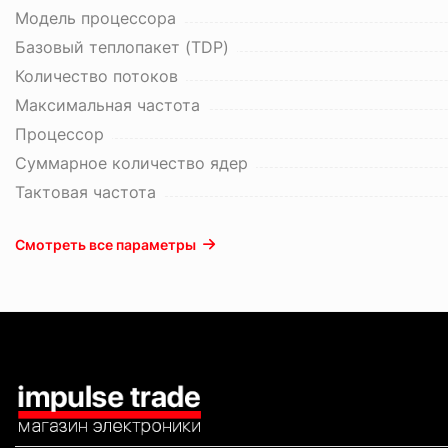
Модель процессора
Базовый теплопакет (TDP)
Количество потоков
Максимальная частота
Процессор
Суммарное количество ядер
Тактовая частота
Смотреть все параметры