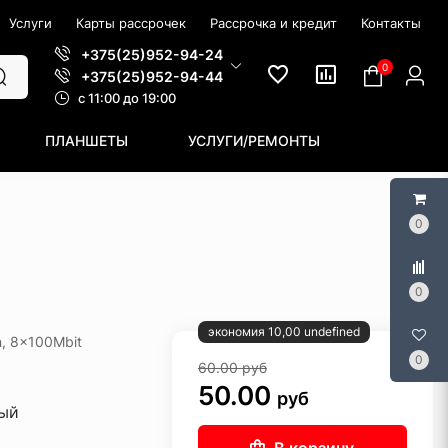
Услуги
Карты рассрочек
Рассрочка и кредит
Контакты
+375(25)952-94-24
0
+375(25)952-94-44
c 11:00 до 19:00
ПЛАНШЕТЫ
УСЛУГИ/РЕМОНТЫ
0
0
экономия 10,00 undefined
n, 8x100Mbit
0
60.00
руб
50.00
руб
ый