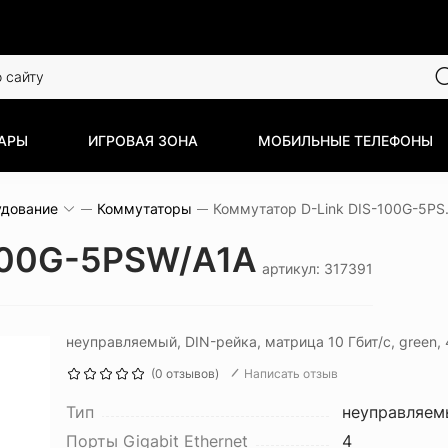
АРЫ
ИГРОВАЯ ЗОНА
МОБИЛЬНЫЕ ТЕЛЕФОНЫ
удование
Коммутаторы
Коммутат
-100G-5PSW/A1A
артикул: 317391
неуправляемый, DIN-рейка, матрица 10 Гбит/с, green, 4
(0 отзывов)
Написать отзыв
Тип
неуправляем
Порты Gigabit Ethernet
4