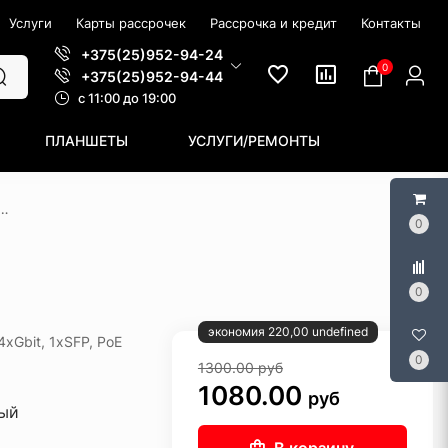
Услуги
Карты рассрочек
Рассрочка и кредит
Контакты
+375(25)952-94-24
0
+375(25)952-94-44
c 11:00 до 19:00
ПЛАНШЕТЫ
УСЛУГИ/РЕМОНТЫ
ор D-Link DIS-100G-5PSW/A1A
0
0
экономия 220,00 undefined
xGbit, 1xSFP, PoE
0
1300.00
руб
1080.00
руб
ый