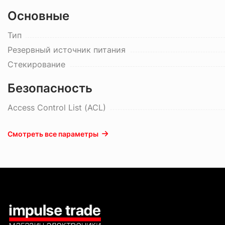
Основные
Тип
Резервный источник питания
Стекирование
Безопасность
Access Control List (ACL)
Смотреть все параметры