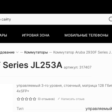
АРЫ
ИГРОВАЯ ЗОНА
МОБИЛЬНЫЕ ТЕЛЕФОНЫ
удование
Коммутаторы
Коммутатор Arub
 Series JL253A
артикул: 317407
управляемый 3-го уровня, стоечный, матрица 128 Гбит/
4xSFP+
(0 отзывов)
Написать отзыв
Тип
управляемый