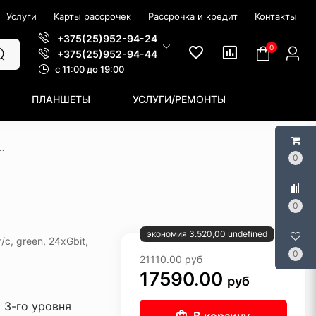
Услуги
Карты рассрочек
Рассрочка и кредит
Контакты
+375(25)952-94-24
0
+375(25)952-94-44
c 11:00 до 19:00
ПЛАНШЕТЫ
УСЛУГИ/РЕМОНТЫ
a 2930F Series JL253A
0
0
экономия 3.520,00 undefined
с, green, 24xGbit,
0
21110.00
руб
17590.00
руб
 3-го уровня