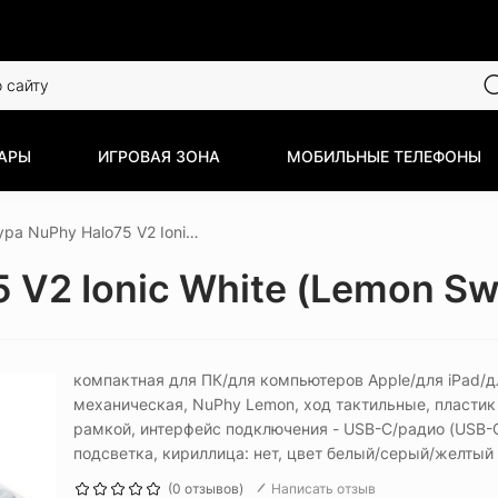
АРЫ
ИГРОВАЯ ЗОНА
МОБИЛЬНЫЕ ТЕЛЕФОНЫ
Клавиатура NuPhy Halo75 V2 Ionic White (Lemon Switch)
 V2 Ionic White (Lemon Sw
компактная для ПК/для компьютеров Apple/для iPad/дл
механическая, NuPhy Lemon, ход тактильные, пластик
рамкой, интерфейс подключения - USB-C/радио (USB-C)
подсветка, кириллица: нет, цвет белый/серый/желтый
(0 отзывов)
Написать отзыв