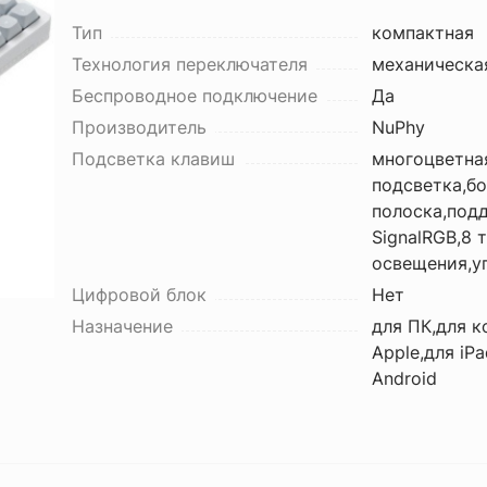
Тип
компактная
Технология переключателя
механическа
Беспроводное подключение
Да
Производитель
NuPhy
Подсветка клавиш
многоцветна
подсветка,бо
полоска,под
SignalRGB,8 
освещения,у
Цифровой блок
Нет
Назначение
для ПК,для 
Apple,для iP
Android