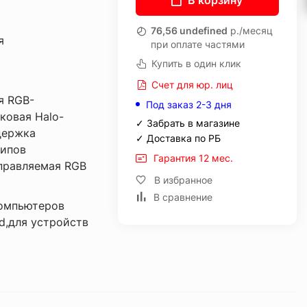
В корзину
76,56 undefined
р./месяц
я
при оплате частями
Купить в один клик
Счет для юр. лиц
я RGB-
Под заказ 2-3 дня
ковая Halo-
✓ Забрать в магазине
держка
✓ Доставка по РБ
типов
Гарантия 12 мес.
правляемая RGB
В избранное
В сравнение
компьютеров
ad,для устройств