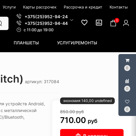
Услуги
Карты рассрочек
Рассрочка и кредит
Контакты
+375(25)952-94-24
0
+375(25)952-94-44
c 11:00 до 19:00
ПЛАНШЕТЫ
УСЛУГИ/РЕМОНТЫ
0
itch)
артикул: 317084
0
экономия 140,00 undefined
я устройств Android,
0
 с металлической
850.00
руб
/Bluetooth,
710.00
руб