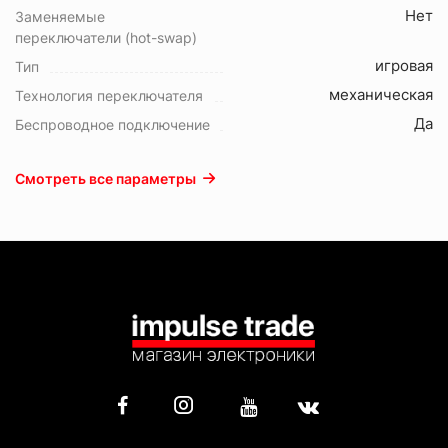
Нет
Заменяемые
переключатели (hot-swap)
игровая
Тип
механическая
Технология переключателя
Да
Беспроводное подключение
Смотреть все параметры