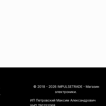
© 2018 - 2026 IMPULSETRADE - Магазин
4
электроники.
4
ИП Петровский Максим Александрович
УНП 791151068.