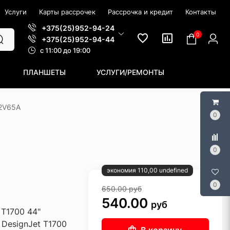
Услуги
Карты рассрочек
Рассрочка и кредит
Контакты
+375(25)952-94-24
0
+375(25)952-94-44
c 11:00 до 19:00
ПЛАНШЕТЫ
УСЛУГИ/РЕМОНТЫ
2V65A
0
0
экономия 110,00 undefined
0
650.00
руб
540.00
руб
 T1700 44"
DesignJet T1700