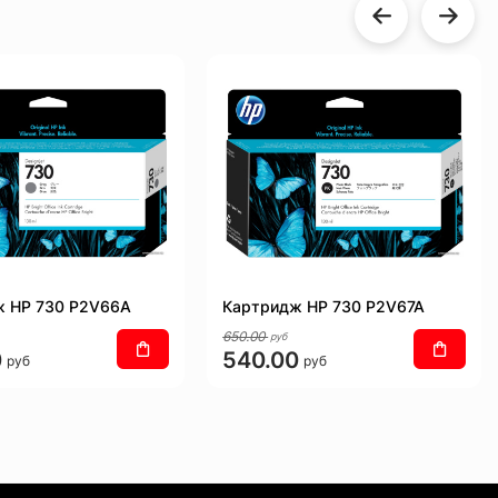
ж HP 730 P2V66A
Картридж HP 730 P2V67A
650.00
руб
0
540.00
руб
руб