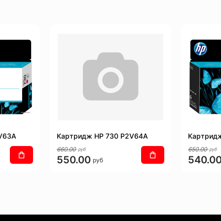
V63A
Картридж HP 730 P2V64A
Картрид
660.00
650.00
руб
руб
550.00
540.0
руб