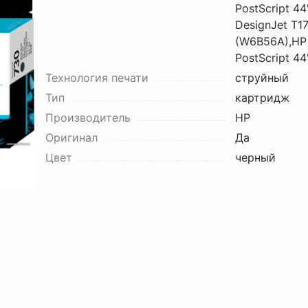
PostScript 44
DesignJet T1
(W6B56A),HP 
PostScript 4
Технология печати
струйный
Тип
картридж
Производитель
HP
Оригинал
Да
Цвет
черный