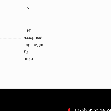
HP
Нет
лазерный
картридж
Да
циан
+375(25)952-94-2