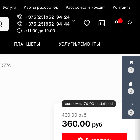
Услуги
Карты рассрочек
Рассрочка и кредит
Контакты
+375(25)952-94-24
0
+375(25)952-94-44
c 11:00 до 19:00
ПЛАНШЕТЫ
УСЛУГИ/РЕМОНТЫ
ED77A
0
0
экономия 70,00 undefined
0
430.00
руб
360.00
руб