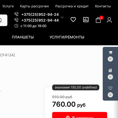
Услуги
Карты рассрочек
Рассрочка и кредит
Контакты
+375(25)952-94-24
0
+375(25)952-94-44
c 11:00 до 19:00
ПЛАНШЕТЫ
УСЛУГИ/РЕМОНТЫ
[CF413A]
0
0
экономия 150,00 undefined
.
0
910.00
руб
760.00
руб