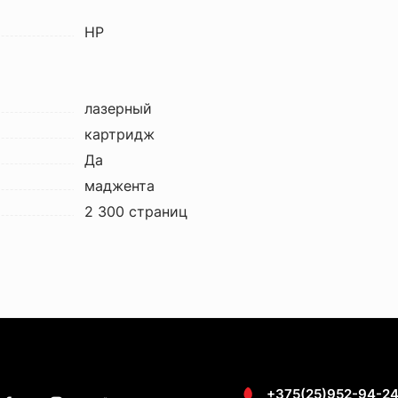
HP
лазерный
картридж
Да
маджента
2 300 страниц
+375(25)952-94-2