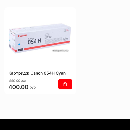
Картридж Canon 054H Cyan
480.00
руб
400.00
руб