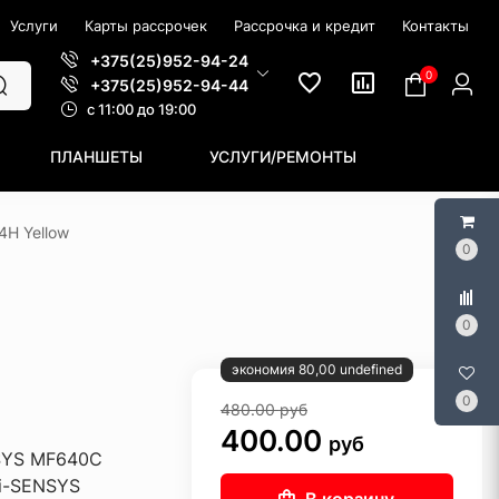
Услуги
Карты рассрочек
Рассрочка и кредит
Контакты
+375(25)952-94-24
0
+375(25)952-94-44
c 11:00 до 19:00
ПЛАНШЕТЫ
УСЛУГИ/РЕМОНТЫ
H Yellow
0
0
экономия 80,00 undefined
0
480.00
руб
400.00
руб
SYS MF640C
 i-SENSYS