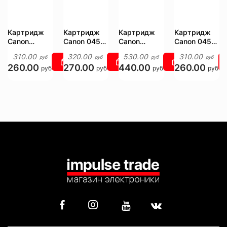
Картридж
Картридж
Картридж
Картридж
Canon
Canon 045C
Canon
Canon 045M
045BK
[1241C002AA]
045HC
[1240C002AA]
310.00
320.00
530.00
310.00
руб
руб
руб
руб
[1242C002AA]
[1245C002]
260.00
270.00
440.00
260.00
руб
руб
руб
руб