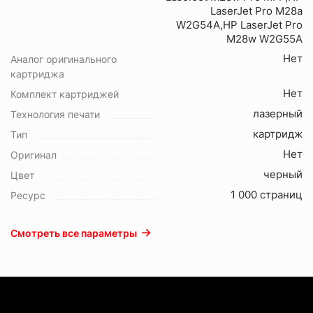
LaserJet Pro M28a
W2G54A,HP LaserJet Pro
M28w W2G55A
Нет
Аналог оригинального
картриджа
Нет
Комплект картриджей
лазерный
Технология печати
картридж
Тип
Нет
Оригинал
черный
Цвет
1 000 страниц
Ресурс
Смотреть все параметры