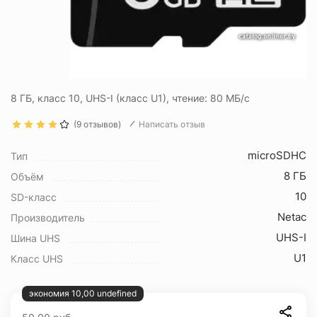
8 ГБ, класс 10, UHS-I (класс U1), чтение: 80 МБ/с
(9 отзывов)
Написать отзыв
microSDHC
Тип
8 ГБ
Объём
10
SD-класс
Netac
Производитель
UHS-I
Шина UHS
U1
Класс UHS
экономия 10,00 undefined