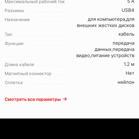
5 А
Максимальный рабочий ток
USB4
Разъемы
для компьютера,для
Назначение
внешних жестких дисков
кабель
Тип
передача
Функции
данных,передача
видео,питание устройств
1.2 м
Длина кабеля
Нет
Магнитный коннектор
нейлон
Оплетка
Смотреть все параметры