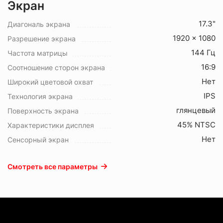
Экран
17.3"
Диагональ экрана
1920 x 1080
Разрешение экрана
144 Гц
Частота матрицы
16:9
Соотношение сторон экрана
Нет
Широкий цветовой охват
IPS
Технология экрана
глянцевый
Поверхность экрана
45% NTSC
Характеристики дисплея
Нет
Сенсорный экран
Смотреть все параметры