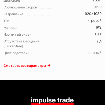
23.8"
Диагональ
16:9
Соотношение сторон
1920x1080
Разрешение
игровой
Тип
IPS
Матрица
Нет
Изогнутый экран
Да
Отсутствие мерцания
(Flicker-free)
черный
Цвет подставки
Смотреть все параметры